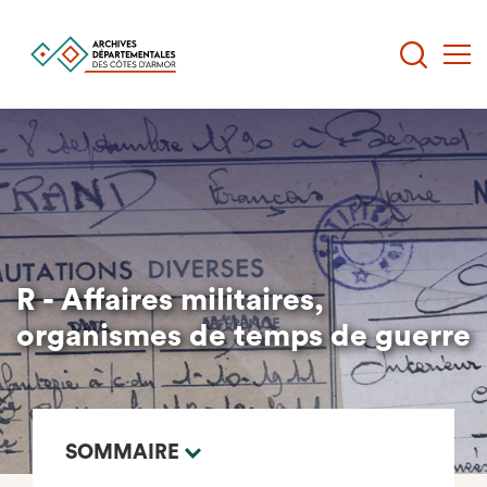
Aller
au
contenu
principal
R - Affaires militaires,
organismes de temps de guerre
SOMMAIRE