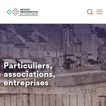
Aller
au
contenu
principal
Particuliers,
associations,
entreprises