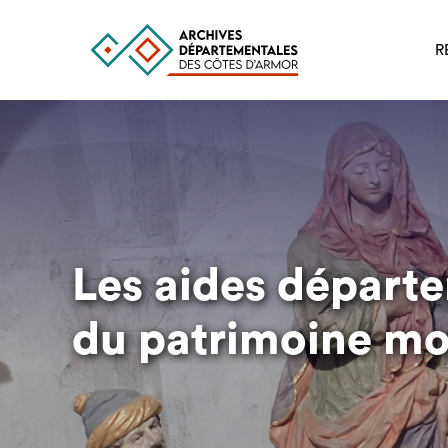
R
Aller
au
contenu
principal
Les aides départe
du patrimoine mo