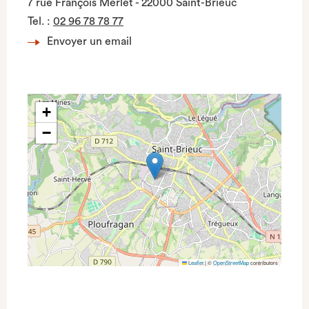
7 rue François Merlet - 22000 Saint-Brieuc
Tel.
:
02 96 78 78 77
Envoyer un email
+
−
Leaflet
|
©
OpenStreetMap
contributors