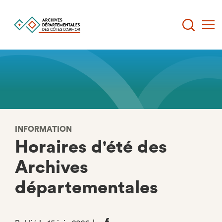
Aller
au
contenu
principal
INFORMATION
Horaires d'été des
Archives
départementales